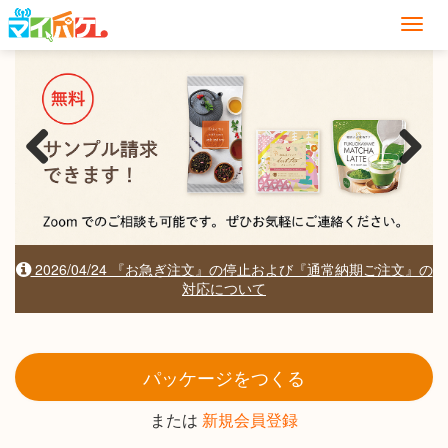
マイパケ
ナ
ビ
を
開
く
Previous
Next
2026/04/24 『お急ぎ注文』の停止および『通常納期ご注文』の
対応について
パッケージをつくる
または
新規会員登録