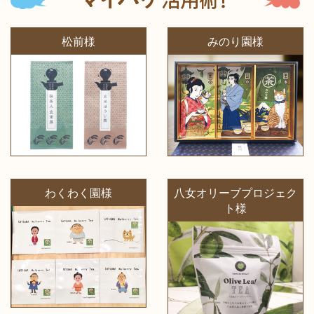
松前様
みのり園様
わくわく園様
八女オリーブプロジェク
ト様