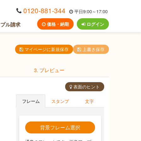
0120-881-344
平日9:00～17:00
ンプル請求
価格・納期
ログイン
マイページに新規保存
上書き保存
3. プレビュー
表面のヒント
フレーム
スタンプ
文字
背景フレーム選択