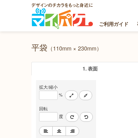
マイパケ
ご利用ガイド
平袋
（110mm × 230mm）
1. 表面
拡大/縮小
%
回転
度